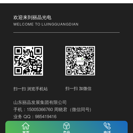
欢迎来到丽晶光电
WELCOME TO LIJINGGUANGDIAN
扫一扫 加微信
扫一扫 浏览手机站
山东丽晶发展集团有限公司
手机：15005366760 周晓君（微信同号)
业务 QQ：985419416
公司地址：潍坊市寒亭区泰祥街与文化路东北角中南
高科·潍坊鸢都汇智产业园4号楼
首页
产品
电话